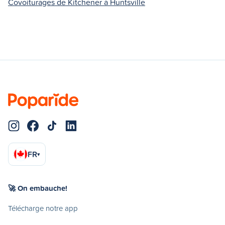
Covoiturages de Kitchener à Huntsville
FR
▾
🚀 On embauche!
Télécharge notre app