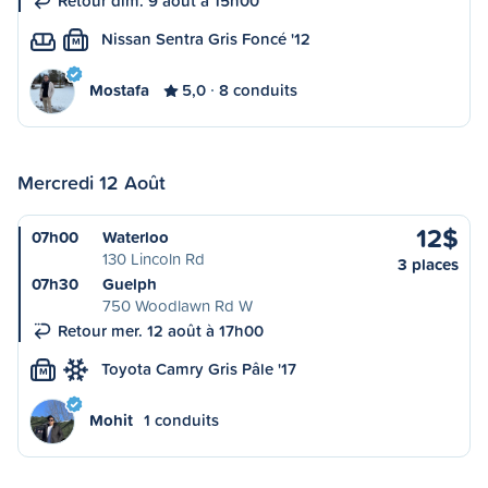
Retour dim. 9 août à 15h00
Nissan Sentra Gris Foncé '12
M
Mostafa
5,0
8 conduits
Mercredi 12 Août
12$
07h00
Waterloo
130 Lincoln Rd
3 places
07h30
Guelph
750 Woodlawn Rd W
Retour mer. 12 août à 17h00
Toyota Camry Gris Pâle '17
M
Mohit
1 conduits