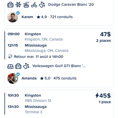
Dodge Caravan Blanc '20
M
Karam
4,9
721 conduits
47$
09h00
Kingston
Kingston, ON, Canada
2 places
12h15
Mississauga
Mississauga, ON, Canada
Retour mar. 11 août à 14h00
Volkswagen Golf GTI Blanc '…
S
Amanda
5,0
475 conduits
45$
10h30
Kingston
1185 Division St
1 place
13h30
Mississauga
Terminal 3