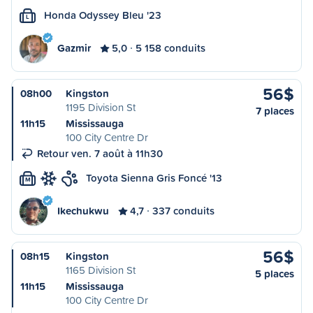
Honda Odyssey Bleu '23
L
Gazmir
5,0
5 158 conduits
56$
08h00
Kingston
1195 Division St
7 places
11h15
Mississauga
100 City Centre Dr
Retour ven. 7 août à 11h30
Toyota Sienna Gris Foncé '13
M
Ikechukwu
4,7
337 conduits
56$
08h15
Kingston
1165 Division St
5 places
11h15
Mississauga
100 City Centre Dr