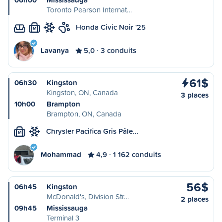
Toronto Pearson Internat…
Honda Civic Noir '25
M
Lavanya
5,0
3 conduits
61$
06h30
Kingston
Kingston, ON, Canada
3 places
10h00
Brampton
Brampton, ON, Canada
Chrysler Pacifica Gris Pâle…
M
Mohammad
4,9
1 162 conduits
56$
06h45
Kingston
McDonald's, Division Str…
2 places
09h45
Mississauga
Terminal 3