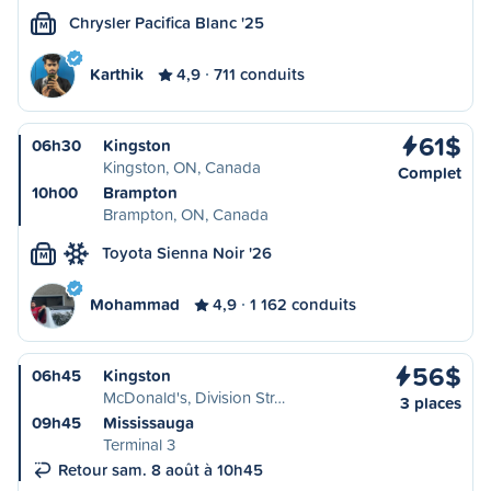
Chrysler Pacifica Blanc '25
M
Karthik
4,9
711 conduits
61$
06h30
Kingston
Kingston, ON, Canada
Complet
10h00
Brampton
Brampton, ON, Canada
Toyota Sienna Noir '26
M
Mohammad
4,9
1 162 conduits
56$
06h45
Kingston
McDonald's, Division Str…
3 places
09h45
Mississauga
Terminal 3
Retour sam. 8 août à 10h45