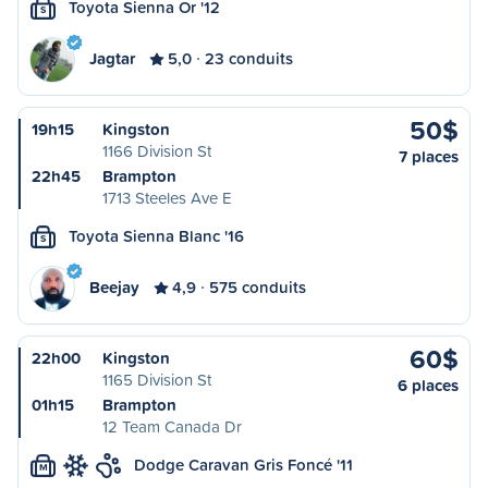
Toyota Sienna Or '12
S
Jagtar
5,0
23 conduits
50$
19h15
Kingston
1166 Division St
7 places
22h45
Brampton
1713 Steeles Ave E
Toyota Sienna Blanc '16
S
Beejay
4,9
575 conduits
60$
22h00
Kingston
1165 Division St
6 places
01h15
Brampton
12 Team Canada Dr
Dodge Caravan Gris Foncé '11
M