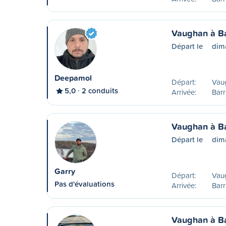
Vaughan à Ba
Départ le
dim
Deepamol
Départ:
Vau
5,0
2 conduits
Arrivée:
Barr
Vaughan à Ba
Départ le
dim
Garry
Départ:
Vau
Pas d'évaluations
Arrivée:
Barr
Vaughan à Ba