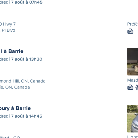
dredi 7 août à 07h45
0 Hwy 7
Préfé
 Pl Blvd
M
l à Barrie
dredi 7 août à 13h30
Mazd
mond Hill, ON, Canada
ie, ON, Canada
M
ury à Barrie
dredi 7 août à 14h45
Honda
dford - GO