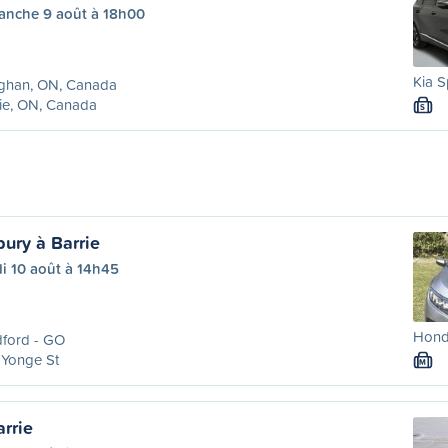
anche 9 août à 18h00
Kia S
ghan, ON, Canada
ie, ON, Canada
S
ury à Barrie
i 10 août à 14h45
Honda
dford - GO
 Yonge St
M
rrie