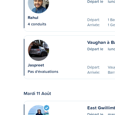
Départ le
lund
Rahul
Départ:
1 Ba
4 conduits
Arrivée:
1 Ge
Vaughan à Ba
Départ le
lun
Jaspreet
Départ:
Vau
Pas d'évaluations
Arrivée:
Barr
Mardi 11 Août
East Gwillimb
Départ le
mard