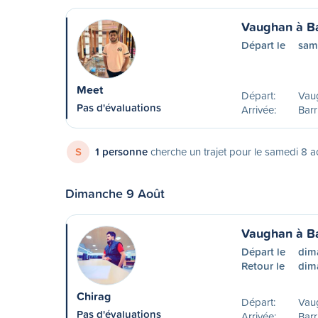
Vaughan à Ba
Départ le
sam
Meet
Départ:
Vau
Pas d'évaluations
Arrivée:
Barr
S
1 personne
cherche un trajet pour le samedi 8 a
Dimanche 9 Août
Vaughan à Ba
Départ le
dim
Retour le
dim
Chirag
Départ:
Vau
Pas d'évaluations
Arrivée:
Barr