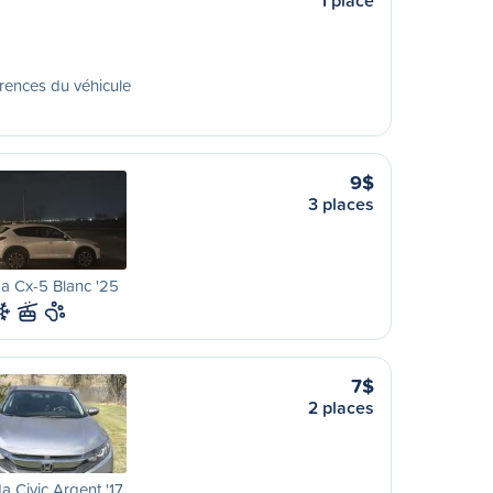
1 place
rences du véhicule
9$
3 places
a Cx-5 Blanc '25
7$
2 places
 Civic Argent '17