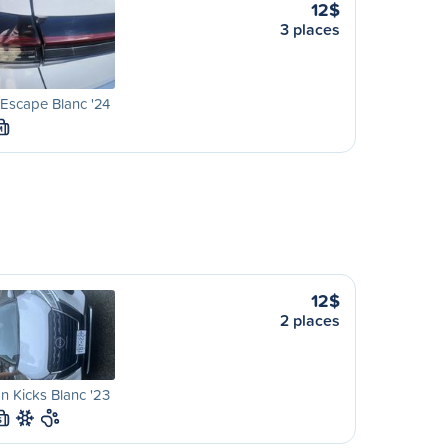
12$
3 places
Escape Blanc '24
M
12$
2 places
n Kicks Blanc '23
S