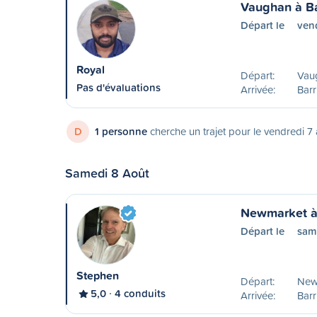
Vaughan à Ba
Départ le
vend
Royal
Départ:
Vau
Pas d'évaluations
Arrivée:
Barr
D
1 personne
cherche un trajet pour le vendredi 7
Samedi 8 Août
Newmarket à
Départ le
sam
Stephen
Départ:
New
5,0
4 conduits
Arrivée:
Barr