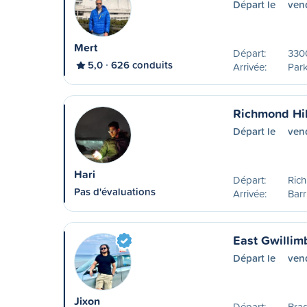
Départ le
ven
Mert
Départ:
330
5,0
626 conduits
Arrivée:
Park
Richmond Hil
Départ le
ven
Hari
Départ:
Rich
Pas d'évaluations
Arrivée:
Barr
East Gwillimb
Départ le
ven
Jixon
Départ:
Bra