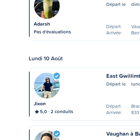
Départ le
dim
Adarsh
Départ:
Vau
Pas d'évaluations
Arrivée:
Barr
Lundi 10 Août
East Gwillimb
Départ le
lund
Jixon
Départ:
Bra
5,0
2 conduits
Arrivée:
833
Vaughan à Ba