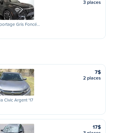
3 places
portage Gris Foncé…
7$
2 places
 Civic Argent '17
17$
3 places