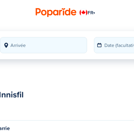
FR
▾
nnisfil
rrie