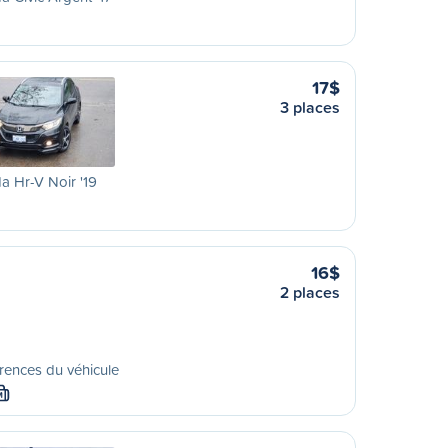
17$
3 places
 Hr-V Noir '19
16$
2 places
rences du véhicule
M