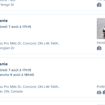
 Yonge St
M
rrie
redi 7 août à 17h15
Honda
ss Pro Mills Dr, Concord, ON L4K 5W4...
orgian Dr
M
rrie
redi 7 août à 17h15
anche 9 août à 18h45
ss Pro Mills Dr, Concord, ON L4K 5W4...
Préfé
ie, ON, Canada