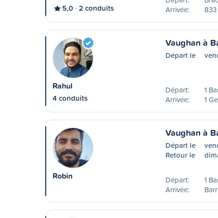
5,0
2 conduits
Arrivée:
833
Vaughan à Ba
Départ le
vend
Rahul
Départ:
1 Ba
4 conduits
Arrivée:
1 Ge
Vaughan à Ba
Départ le
vend
Retour le
dim
Robin
Départ:
1 Ba
Arrivée:
Barr