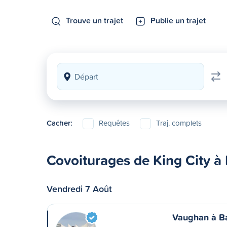
Trouve un trajet
Publie un trajet
Cacher:
Requêtes
Traj. complets
Covoiturages de King City à I
Vendredi 7 Août
Vaughan à Ba