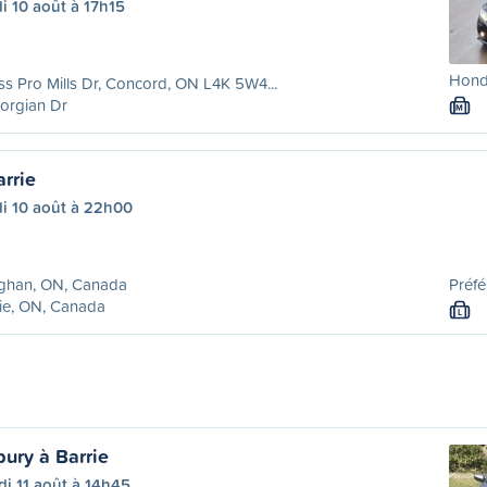
i 10 août à 17h15
Honda
ss Pro Mills Dr, Concord, ON L4K 5W4...
orgian Dr
M
rrie
di 10 août à 22h00
ghan, ON, Canada
Préfé
ie, ON, Canada
L
ury à Barrie
i 11 août à 14h45