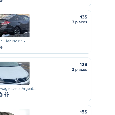
L
13$
3 places
 Civic Noir '15
M
12$
3 places
swagen Jetta Argent…
L
15$