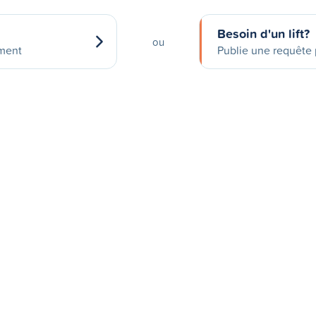
Besoin d'un lift?
ou
ement
Publie une requête p