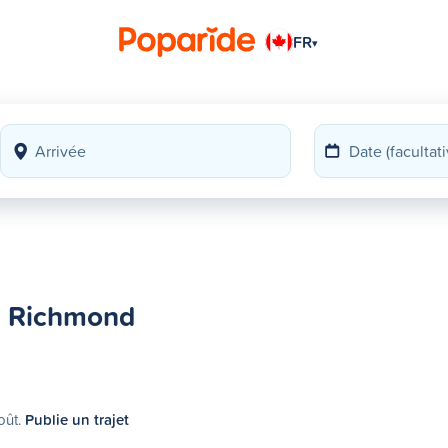
FR
▾
à Richmond
oût.
Publie un trajet