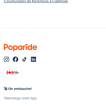
Covoiturages de Keremeos à Castlegar
FR
▾
🚀 On embauche!
Télécharge notre app