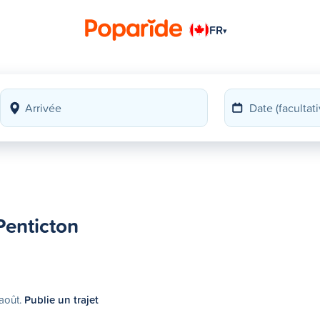
FR
▾
Penticton
 août.
Publie un trajet