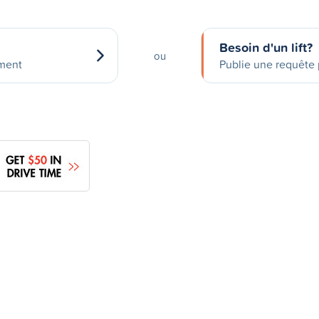
Besoin d'un lift?
ou
ement
Publie une requête p