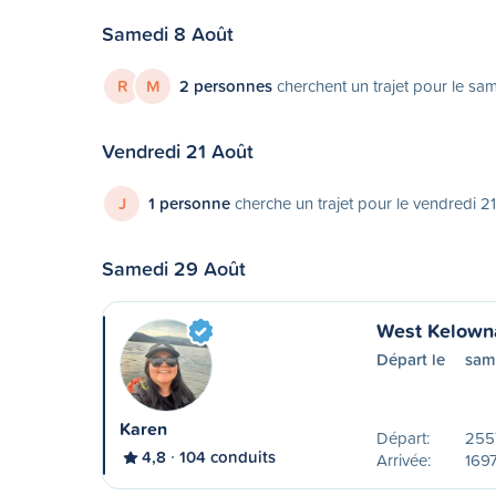
Samedi 8 Août
R
M
2 personnes
cherchent un trajet pour le sa
Vendredi 21 Août
J
1 personne
cherche un trajet pour le vendredi 2
Samedi 29 Août
West Kelowna
Départ le
sam
Karen
Départ:
255
4,8
104 conduits
Arrivée:
1697