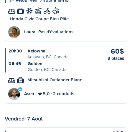
Retour ven. 7 août à 19h15
L
Honda Civic Coupe Bleu Pâle…
Laura
Pas d'évaluations
60$
20h30
Kelowna
Kelowna, BC, Canada
3 places
01h45
Golden
Golden, BC, Canada
Mitsubishi Outlander Blanc …
M
Asen
5,0
2 conduits
Vendredi 7 Août