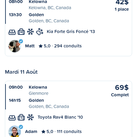
42$
08h00
Kelowna
Kelowna, BC, Canada
1 place
13h30
Golden
Golden, BC, Canada
Kia Forte Gris Foncé '13
M
Matt
5,0
294 conduits
Mardi 11 Août
69$
09h00
Kelowna
Glenmore
Complet
14h15
Golden
Golden, BC, Canada
Toyota Rav4 Blanc '10
S
Adam
5,0
111 conduits