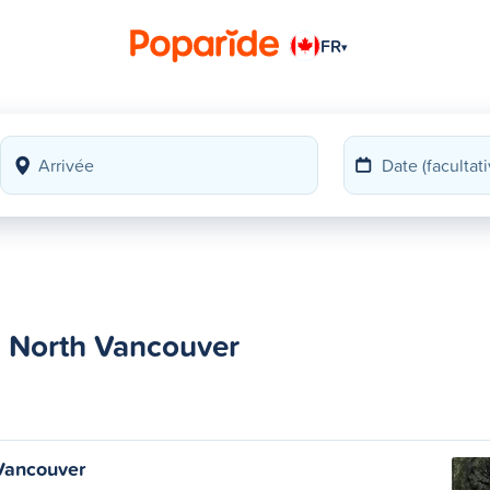
FR
▾
 North Vancouver
Vancouver