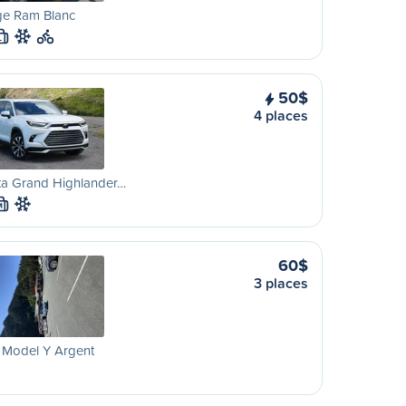
e Ram Blanc
L
50$
4 places
ta Grand Highlander…
M
60$
3 places
 Model Y Argent