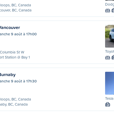
Dodg
loops, BC, Canada
couver, BC, Canada
Vancouver
anche 9 août à 17h00
Toyo
 Columbia St W
rt Station @ Bay 1
Burnaby
anche 9 août à 17h30
Tesla
loops, BC, Canada
naby, BC, Canada
M