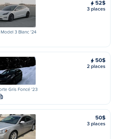
52$
3 places
 Model 3 Blanc '24
50$
2 places
orte Gris Foncé '23
M
50$
3 places