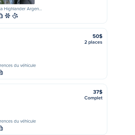
ta Highlander Argen…
L
50$
2 places
rences du véhicule
M
37$
Complet
rences du véhicule
S