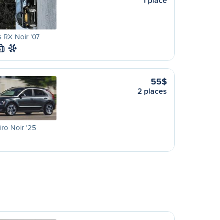
1 place
 RX Noir '07
S
55$
2 places
iro Noir '25