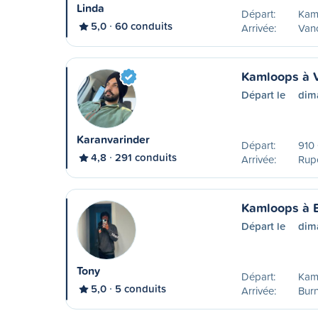
Linda
Départ:
Kam
5,0
60 conduits
Arrivée:
Van
Kamloops à 
Départ le
dim
Karanvarinder
Départ:
910
4,8
291 conduits
Arrivée:
Rupe
Kamloops à 
Départ le
dim
Tony
Départ:
Kam
5,0
5 conduits
Arrivée:
Bur