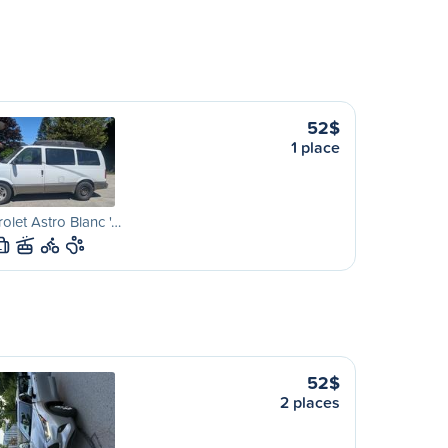
52$
1 place
olet Astro Blanc '…
L
52$
2 places