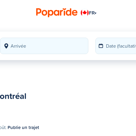
FR
▾
ontréal
oût.
Publie un trajet