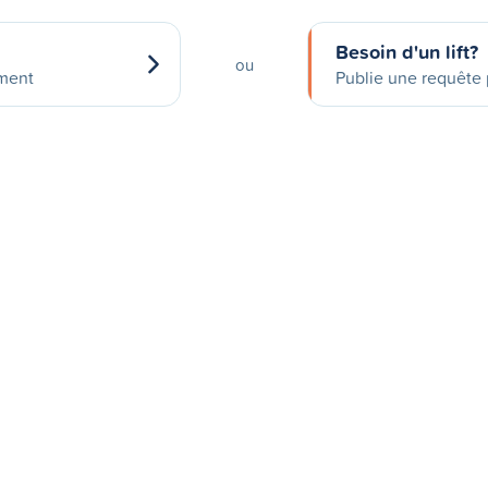
Besoin d'un lift?
ou
ement
Publie une requête p