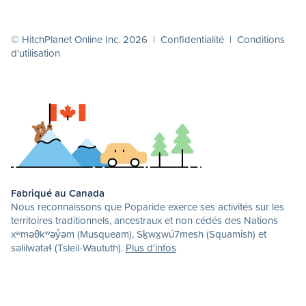
© HitchPlanet Online Inc. 2026 |
Confidentialité
|
Conditions
d'utilisation
Fabriqué au Canada
Nous reconnaissons que Poparide exerce ses activités sur les
territoires traditionnels, ancestraux et non cédés des Nations
xʷməθkʷəy̓əm (Musqueam), Sḵwx̱wú7mesh (Squamish) et
səlilwətaɬ (Tsleil-Waututh).
Plus d'infos