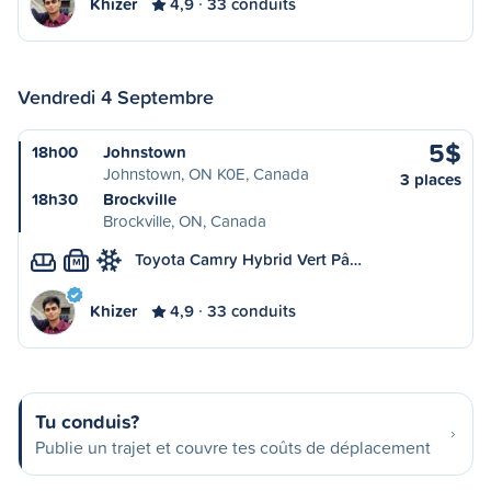
Khizer
4,9
33 conduits
Vendredi 4 Septembre
5$
18h00
Johnstown
Johnstown, ON K0E, Canada
3 places
18h30
Brockville
Brockville, ON, Canada
Toyota Camry Hybrid Vert Pâ…
M
Khizer
4,9
33 conduits
Tu conduis?
Publie un trajet et couvre tes coûts de déplacement