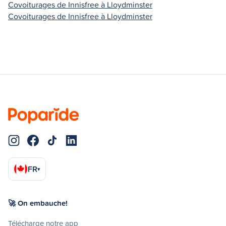
Covoiturages de Innisfree à Lloydminster
Covoiturages de Innisfree à Lloydminster
FR
▾
🚀 On embauche!
Télécharge notre app