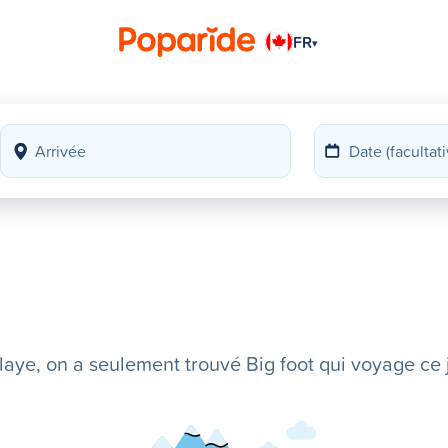
FR
▾
ye, on a seulement trouvé Big foot qui voyage ce j