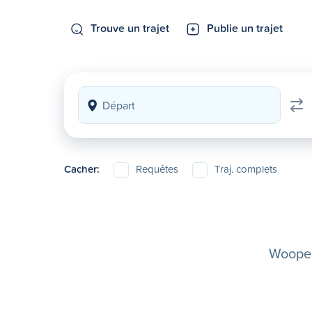
Trouve un trajet
Publie un trajet
Cacher:
Requêtes
Traj. complets
Woopela