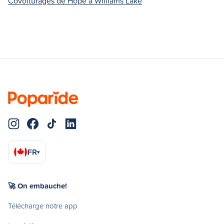
Covoiturages de Hope à Williams Lake
FR
▾
🚀 On embauche!
Télécharge notre app