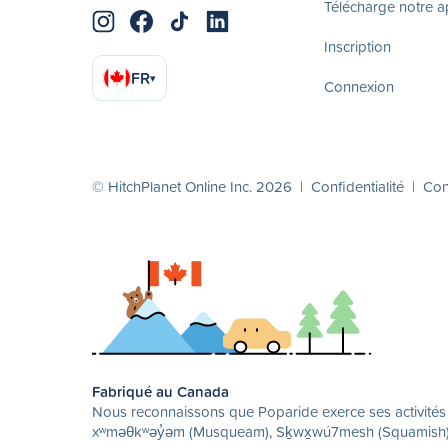
Télécharge notre 
Inscription
FR
▾
Connexion
© HitchPlanet Online Inc. 2026 |
Confidentialité
|
Cond
Fabriqué au Canada
Nous reconnaissons que Poparide exerce ses activités su
xʷməθkʷəy̓əm (Musqueam), Sḵwx̱wú7mesh (Squamish) et 