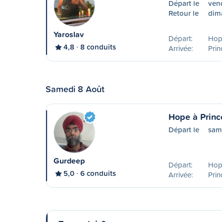
Départ le
ven
Retour le
dim
Yaroslav
Départ:
Hop
4,8
8 conduits
Arrivée:
Pri
Samedi 8 Août
Hope à Princ
Départ le
sam
Gurdeep
Départ:
Hop
5,0
6 conduits
Arrivée:
Pri