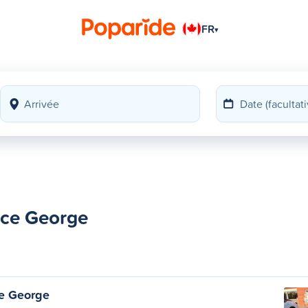
FR
▾
nce George
e George