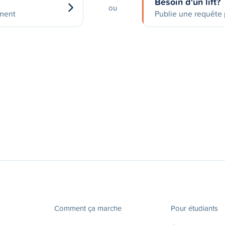
Besoin d'un lift?
ou
ement
Publie une requête p
Comment ça marche
Pour étudiants