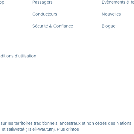
app
Passagers
Évènements & fes
Conducteurs
Nouvelles
Sécurité & Confiance
Blogue
itions d'utilisation
r les territoires traditionnels, ancestraux et non cédés des Nations
səlilwətaɬ (Tsleil-Waututh).
Plus d'infos