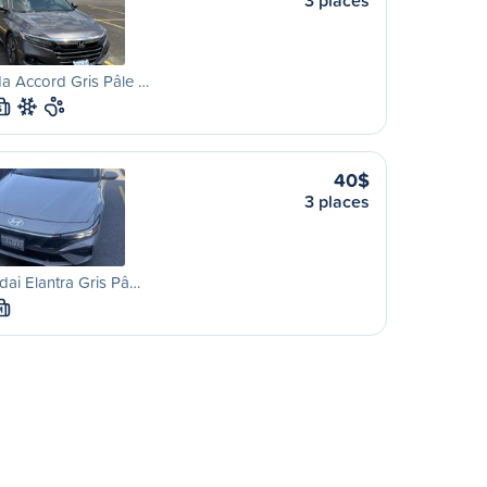
3 places
a Accord Gris Pâle …
S
40$
3 places
ai Elantra Gris Pâ…
M