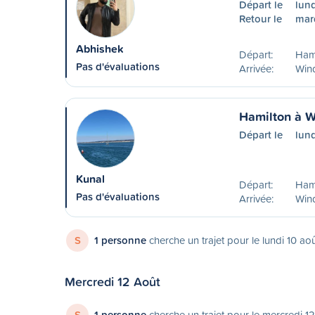
Départ le
lund
Retour le
mard
Abhishek
Départ:
Ham
Pas d'évaluations
Arrivée:
Win
Hamilton à W
Départ le
lund
Kunal
Départ:
Ham
Pas d'évaluations
Arrivée:
Win
S
1 personne
cherche un trajet pour le lundi 10 ao
Mercredi 12 Août
S
1 personne
cherche un trajet pour le mercredi 1