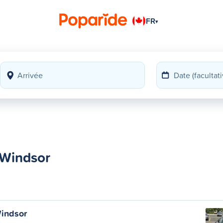
FR
▾
 Windsor
indsor