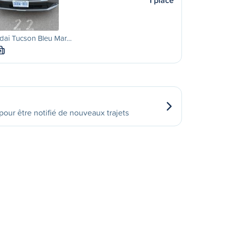
1 place
dai Tucson Bleu Mar…
M
our être notifié de nouveaux trajets