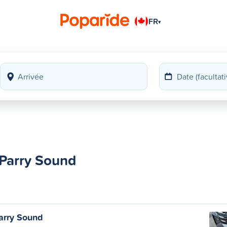
FR
▾
 Parry Sound
arry Sound