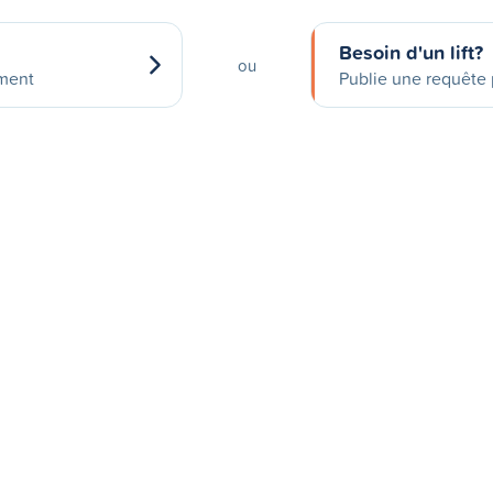
Besoin d'un lift?
ou
ement
Publie une requête p