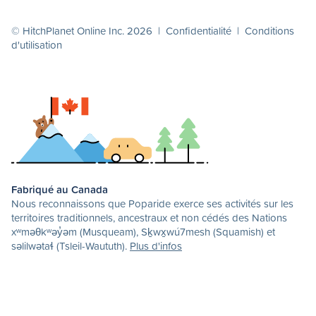
© HitchPlanet Online Inc. 2026 |
Confidentialité
|
Conditions
d'utilisation
Fabriqué au Canada
Nous reconnaissons que Poparide exerce ses activités sur les
territoires traditionnels, ancestraux et non cédés des Nations
xʷməθkʷəy̓əm (Musqueam), Sḵwx̱wú7mesh (Squamish) et
səlilwətaɬ (Tsleil-Waututh).
Plus d'infos