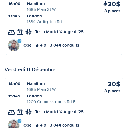
20$
16h00
Hamilton
1685 Main St W
3 places
17h45
London
1384 Wellington Rd
Tesla Model X Argent '25
L
Ope
4,9
3 044 conduits
Vendredi 11 Décembre
20$
14h00
Hamilton
1685 Main St W
3 places
15h45
London
1200 Commissioners Rd E
Tesla Model X Argent '25
L
Ope
4,9
3 044 conduits