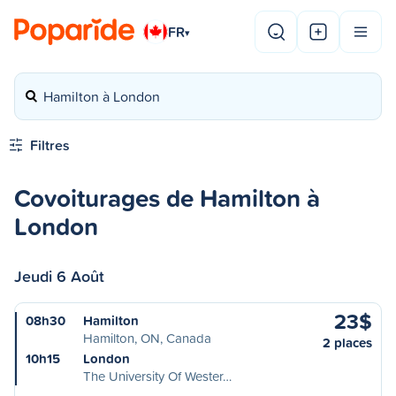
FR
▾
Hamilton à London
Filtres
Covoiturages de Hamilton à
London
Jeudi 6 Août
23$
08h30
Hamilton
Hamilton, ON, Canada
2 places
10h15
London
The University Of Wester…