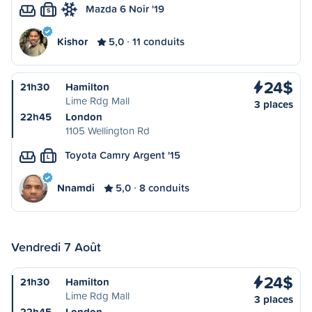
Mazda 6 Noir '19
S
Kishor
5,0
11 conduits
24$
21h30
Hamilton
Lime Rdg Mall
3 places
22h45
London
1105 Wellington Rd
Toyota Camry Argent '15
L
Nnamdi
5,0
8 conduits
Vendredi 7 Août
24$
21h30
Hamilton
Lime Rdg Mall
3 places
22h45
London