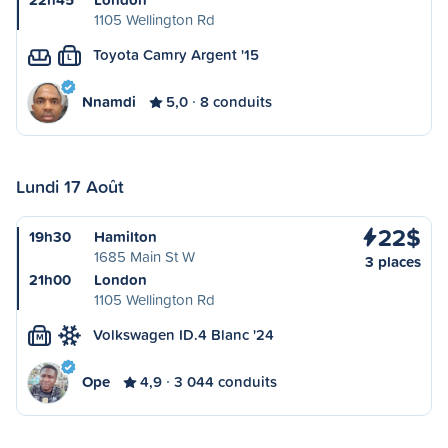
1105 Wellington Rd
Toyota Camry Argent '15
L
Nnamdi
5,0
8 conduits
Lundi 17 Août
22$
19h30
Hamilton
1685 Main St W
3 places
21h00
London
1105 Wellington Rd
Volkswagen ID.4 Blanc '24
M
Ope
4,9
3 044 conduits