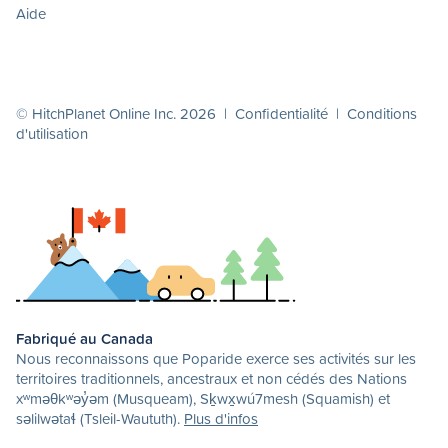
Aide
© HitchPlanet Online Inc. 2026 |
Confidentialité
|
Conditions
d'utilisation
Fabriqué au Canada
Nous reconnaissons que Poparide exerce ses activités sur les
territoires traditionnels, ancestraux et non cédés des Nations
xʷməθkʷəy̓əm (Musqueam), Sḵwx̱wú7mesh (Squamish) et
səlilwətaɬ (Tsleil-Waututh).
Plus d'infos