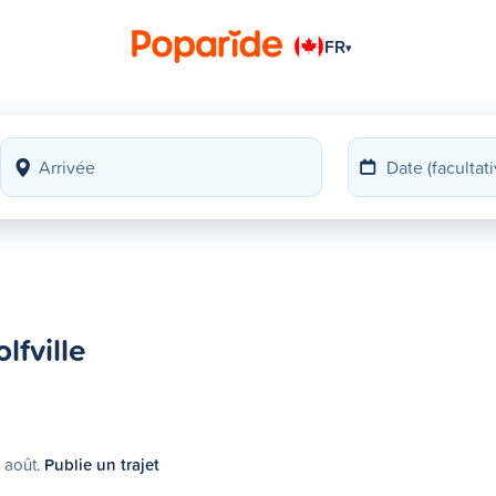
FR
▾
lfville
2 août.
Publie un trajet