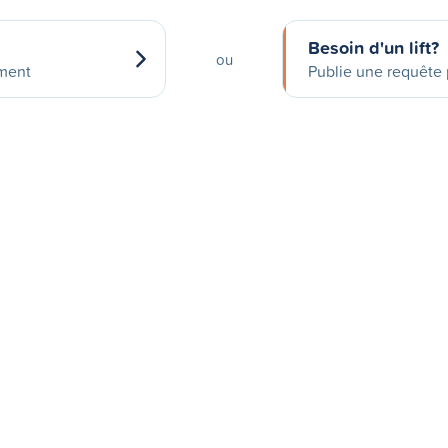
Besoin d'un lift?
ou
ement
Publie une requête p