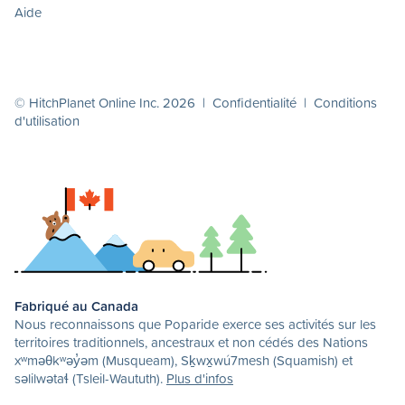
Aide
© HitchPlanet Online Inc. 2026 |
Confidentialité
|
Conditions
d'utilisation
Fabriqué au Canada
Nous reconnaissons que Poparide exerce ses activités sur les
territoires traditionnels, ancestraux et non cédés des Nations
xʷməθkʷəy̓əm (Musqueam), Sḵwx̱wú7mesh (Squamish) et
səlilwətaɬ (Tsleil-Waututh).
Plus d'infos