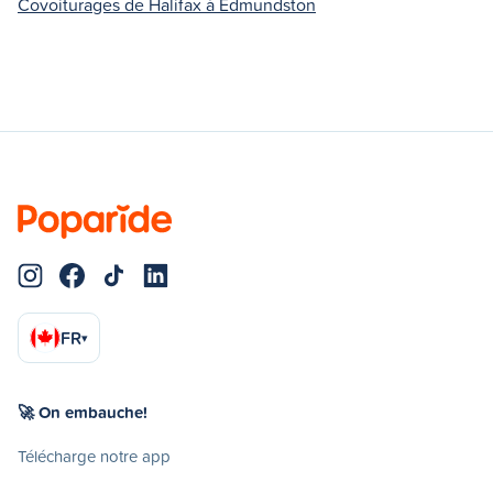
Covoiturages de Halifax à Edmundston
FR
▾
🚀 On embauche!
Télécharge notre app