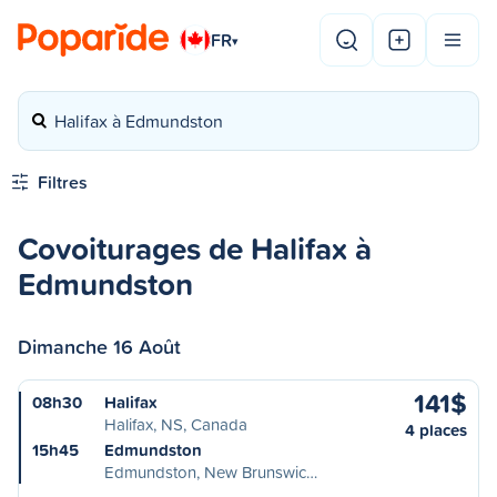
FR
▾
Halifax à Edmundston
Filtres
Covoiturages de Halifax à
Edmundston
Dimanche 16 Août
141$
08h30
Halifax
Halifax, NS, Canada
4 places
15h45
Edmundston
Edmundston, New Brunswic…