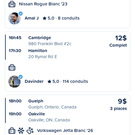
Nissan Rogue Blanc '23
M
Amal J
5,0
8 conduits
12$
16h45
Cambridge
980 Franklin Blvd #2c
Complet
17h30
Hamilton
20 Rymal Rd E
S
Davinder
5,0
114 conduits
9$
18h00
Guelph
Guelph, Ontario, Canada
3 places
19h00
Oakville
Oakville, ON, Canada
Volkswagen Jetta Blanc '26
L