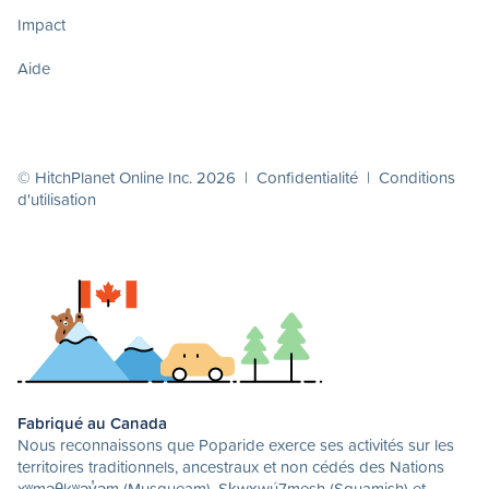
Impact
Aide
© HitchPlanet Online Inc. 2026 |
Confidentialité
|
Conditions
d'utilisation
Fabriqué au Canada
Nous reconnaissons que Poparide exerce ses activités sur les
territoires traditionnels, ancestraux et non cédés des Nations
xʷməθkʷəy̓əm (Musqueam), Sḵwx̱wú7mesh (Squamish) et