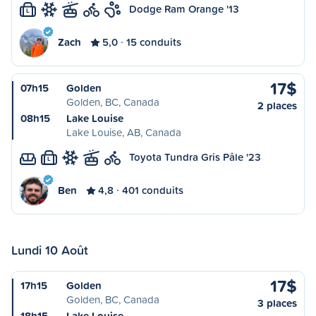
Dodge Ram Orange '13
L
Zach
5,0
15 conduits
17$
07h15
Golden
Golden, BC, Canada
2 places
08h15
Lake Louise
Lake Louise, AB, Canada
Toyota Tundra Gris Pâle '23
L
Ben
4,8
401 conduits
Lundi 10 Août
17$
17h15
Golden
Golden, BC, Canada
3 places
18h15
Lake Louise