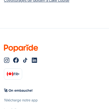
Covoiturages de Golden à Lake Louise
FR
▾
🚀 On embauche!
Télécharge notre app