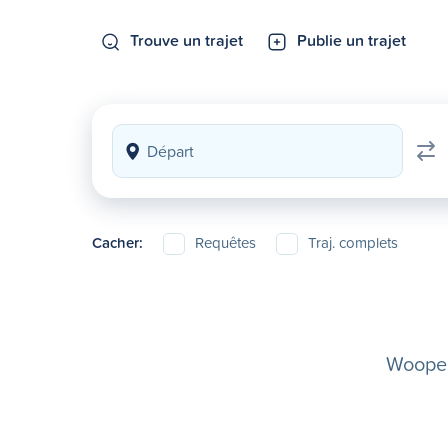
Trouve un trajet
Publie un trajet
Cacher:
Requêtes
Traj. complets
Woopela