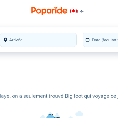
FR
▾
ye, on a seulement trouvé Big foot qui voyage ce j