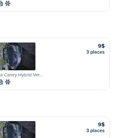
M
9$
3 places
ta Camry Hybrid Ver…
M
9$
3 places