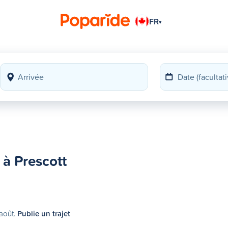
FR
▾
à Prescott
 août.
Publie un trajet