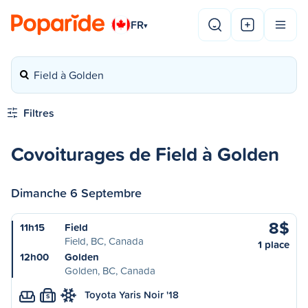
FR
▾
Field à Golden
Filtres
Covoiturages de Field à Golden
Dimanche 6 Septembre
8$
11h15
Field
Field, BC, Canada
1 place
12h00
Golden
Golden, BC, Canada
Toyota Yaris Noir '18
S