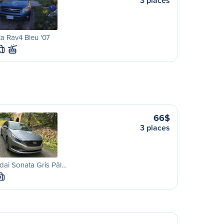
3 places
a Rav4 Bleu '07
L
66$
3 places
ai Sonata Gris Pâl…
M