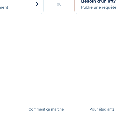
Besoin d'un lift?
ou
ement
Publie une requête p
Comment ça marche
Pour étudiants