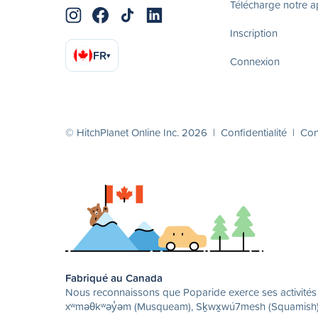
Télécharge notre 
Inscription
FR
▾
Connexion
© HitchPlanet Online Inc. 2026 |
Confidentialité
|
Cond
Fabriqué au Canada
Nous reconnaissons que Poparide exerce ses activités su
xʷməθkʷəy̓əm (Musqueam), Sḵwx̱wú7mesh (Squamish) et 