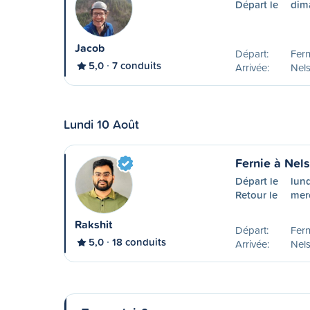
Départ le
dim
Jacob
Départ:
Fern
5,0
7 conduits
Arrivée:
Nel
Lundi 10 Août
Fernie à Nel
Départ le
lun
Retour le
mer
Rakshit
Départ:
Fern
5,0
18 conduits
Arrivée:
Nel