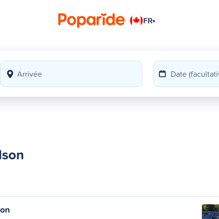
FR
▾
lson
son