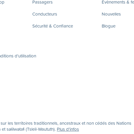
app
Passagers
Évènements & fes
Conducteurs
Nouvelles
Sécurité & Confiance
Blogue
itions d'utilisation
r les territoires traditionnels, ancestraux et non cédés des Nations
səlilwətaɬ (Tsleil-Waututh).
Plus d'infos