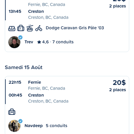
Fernie, BC, Canada
2 places
13h45
Creston
Creston, BC, Canada
Dodge Caravan Gris Pâle '03
L
Trev
4,6
7 conduits
Samedi 15 Août
20$
22h15
Fernie
Fernie, BC, Canada
2 places
00h45
Creston
Creston, BC, Canada
M
Navdeep
5 conduits