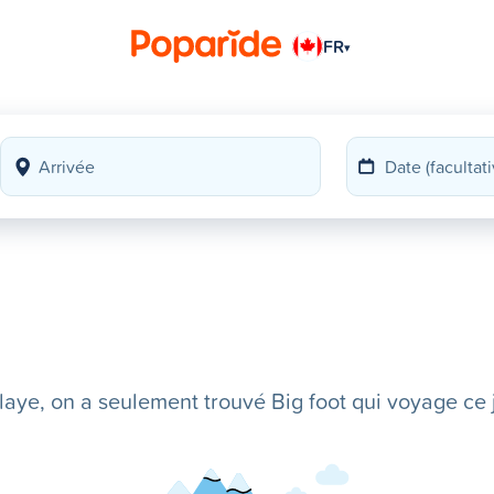
FR
▾
ye, on a seulement trouvé Big foot qui voyage ce j