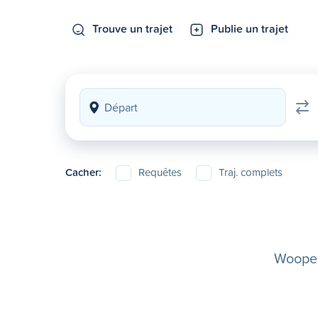
Trouve un trajet
Publie un trajet
Cacher:
Requêtes
Traj. complets
Woopela