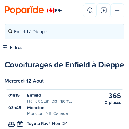
FR
▾
Enfield à Dieppe
Filtres
Covoiturages de Enfield à Dieppe
Mercredi 12 Août
36$
01h15
Enfield
Halifax Stanfield Intern…
2 places
03h45
Moncton
Moncton, NB, Canada
Toyota Rav4 Noir '24
M