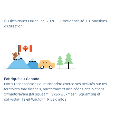
© HitchPlanet Online Inc. 2026 |
Confidentialité
|
Conditions
d'utilisation
Fabriqué au Canada
Nous reconnaissons que Poparide exerce ses activités sur les
territoires traditionnels, ancestraux et non cédés des Nations
xʷməθkʷəy̓əm (Musqueam), Sḵwx̱wú7mesh (Squamish) et
səlilwətaɬ (Tsleil-Waututh).
Plus d'infos