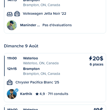
Brampton, ON, Canada
Volkswagen Jetta Noir '22
M
Maninder …
Pas d'évaluations
Dimanche 9 Août
20$
11h00
Waterloo
Waterloo, ON, Canada
6 places
12h15
Brampton
Brampton, ON, Canada
Chrysler Pacifica Blanc '25
M
Karthik
4,9
711 conduits
19$
16h00
Waterloo