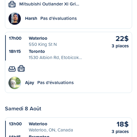
Mitsubishi Outlander Xl Gri…
M
Harsh
Pas d'évaluations
22$
17h00
Waterloo
550 King St N
3 places
18h15
Toronto
1530 Albion Rd, Etobicok…
M
Ajay
Pas d'évaluations
Samedi 8 Août
18$
13h00
Waterloo
Waterloo, ON, Canada
3 places
14h15
Brampton