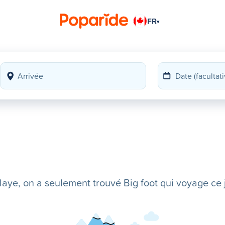
FR
▾
ye, on a seulement trouvé Big foot qui voyage ce j