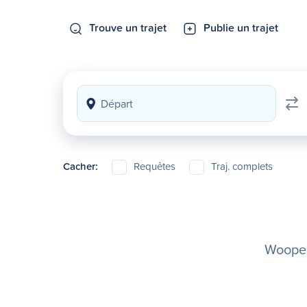
Trouve un trajet
Publie un trajet
Cacher:
Requêtes
Traj. complets
Woopela