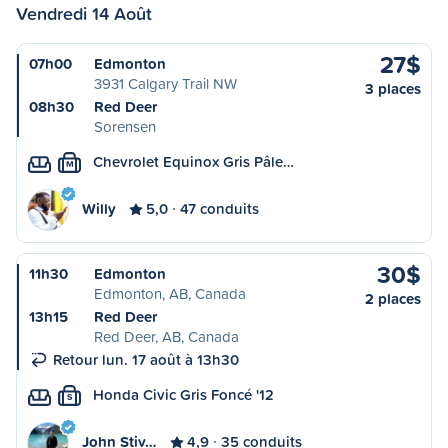
Vendredi 14 Août
27$
07h00
Edmonton
3931 Calgary Trail NW
3 places
08h30
Red Deer
Sorensen
Chevrolet Equinox Gris Pâle…
M
Willy
5,0
47 conduits
30$
11h30
Edmonton
Edmonton, AB, Canada
2 places
13h15
Red Deer
Red Deer, AB, Canada
Retour lun. 17 août à 13h30
Honda Civic Gris Foncé '12
S
John Stiv…
4,9
35 conduits