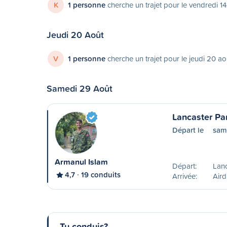
K
1 personne
cherche un trajet pour le vendredi 1
Jeudi 20 Août
V
1 personne
cherche un trajet pour le jeudi 20 ao
Samedi 29 Août
Lancaster Par
Départ le
sam
Armanul Islam
Départ:
Lan
4,7
19 conduits
Arrivée:
Aird
Tu conduis?