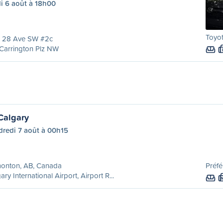
i 6 août à 18h00
Toyot
1 28 Ave SW #2c
Carrington Plz NW
Calgary
dredi 7 août à 00h15
onton, AB, Canada
Préfé
ary International Airport, Airport R...