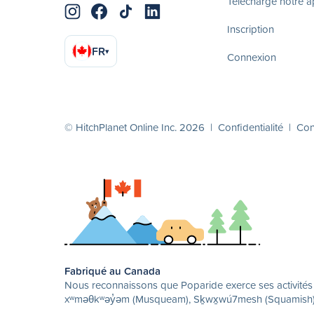
Télécharge notre 
Inscription
FR
▾
Connexion
© HitchPlanet Online Inc. 2026 |
Confidentialité
|
Cond
Fabriqué au Canada
Nous reconnaissons que Poparide exerce ses activités su
xʷməθkʷəy̓əm (Musqueam), Sḵwx̱wú7mesh (Squamish) et 