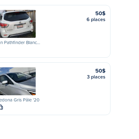
50$
6 places
n Pathfinder Blanc…
50$
3 places
edona Gris Pâle '20
L