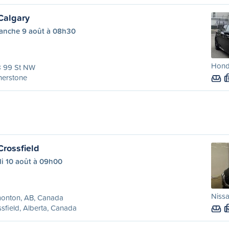
Calgary
anche 9 août à 08h30
Honda
8 99 St NW
nerstone
rossfield
di 10 août à 09h00
Nissa
onton, AB, Canada
sfield, Alberta, Canada