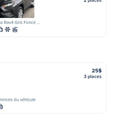
2 places
a Rav4 Gris Foncé …
L
25$
3 places
rences du véhicule
M