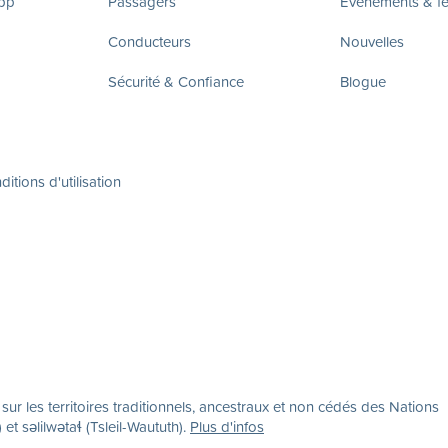
app
Passagers
Évènements & fes
Conducteurs
Nouvelles
Sécurité & Confiance
Blogue
itions d'utilisation
r les territoires traditionnels, ancestraux et non cédés des Nations
səlilwətaɬ (Tsleil-Waututh).
Plus d'infos