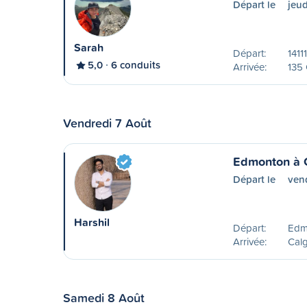
Départ le
jeud
Sarah
Départ:
1411
5,0
6 conduits
Arrivée:
135 
Vendredi 7 Août
Edmonton à 
Départ le
ven
Harshil
Départ:
Edm
Arrivée:
Calg
Samedi 8 Août