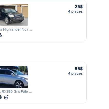
25$
4 places
a Highlander Noir …
55$
4 places
 RX350 Gris Pâle '…