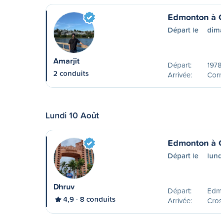
Edmonton à 
Départ le
dim
Amarjit
Départ:
197
2 conduits
Arrivée:
Cor
Lundi 10 Août
Edmonton à C
Départ le
lun
Dhruv
Départ:
Edm
4,9
8 conduits
Arrivée:
Cros