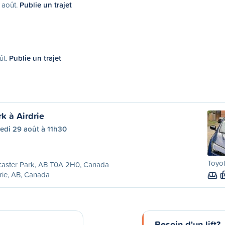
4 août.
Publie un trajet
ût.
Publie un trajet
k à Airdrie
edi 29 août à 11h30
Toyot
caster Park, AB T0A 2H0, Canada
rie, AB, Canada
Besoin d'un lift?