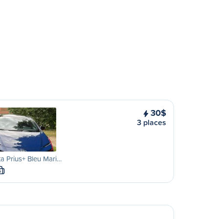
30$
3 places
a Prius+ Bleu Mari…
S