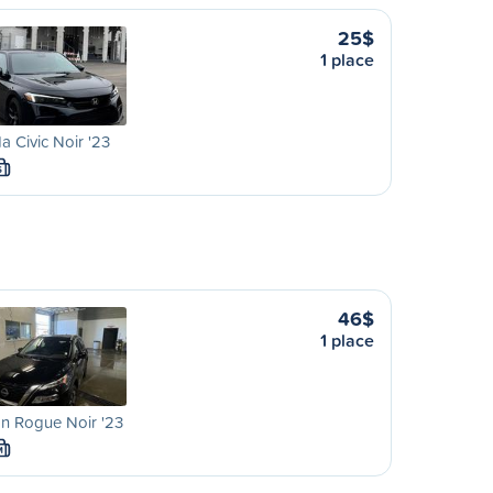
25$
1 place
 Civic Noir '23
S
46$
1 place
n Rogue Noir '23
M