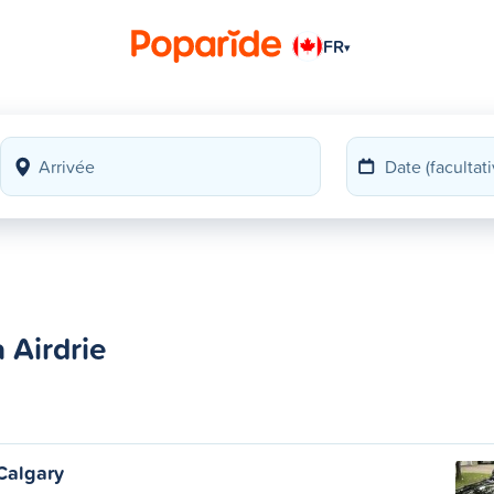
FR
▾
 Airdrie
Calgary