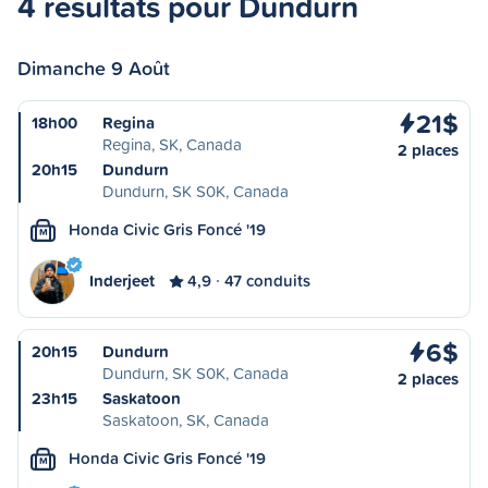
4 résultats pour Dundurn
Dimanche 9 Août
21$
18h00
Regina
Regina, SK, Canada
2 places
20h15
Dundurn
Dundurn, SK S0K, Canada
Honda Civic Gris Foncé '19
M
Inderjeet
4,9
47 conduits
6$
20h15
Dundurn
Dundurn, SK S0K, Canada
2 places
23h15
Saskatoon
Saskatoon, SK, Canada
Honda Civic Gris Foncé '19
M