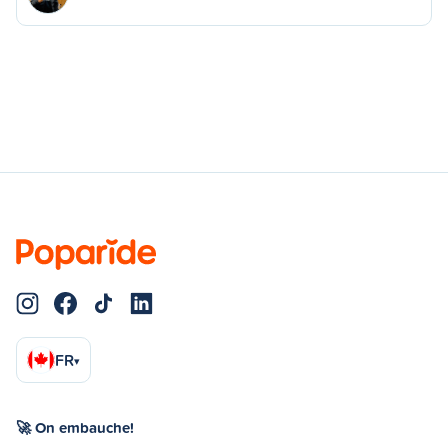
FR
▾
🚀 On embauche!