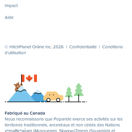
Impact
Aide
© HitchPlanet Online Inc. 2026 |
Confidentialité
|
Conditions
d'utilisation
Fabriqué au Canada
Nous reconnaissons que Poparide exerce ses activités sur les
territoires traditionnels, ancestraux et non cédés des Nations
xʷməθkʷəy̓əm (Musqueam), Sḵwx̱wú7mesh (Squamish) et