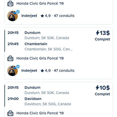
Honda Civic Gris Foncé '19
M
Inderjeet
4,9
47 conduits
13$
20h15
Dundurn
Dundurn, SK S0K, Canada
Complet
21h45
Chamberlain
Chamberlain, SK S0G, Can…
Honda Civic Gris Foncé '19
M
Inderjeet
4,9
47 conduits
10$
20h15
Dundurn
Dundurn, SK S0K, Canada
Complet
21h00
Davidson
Davidson, SK S0G, Canada
Honda Civic Gris Foncé '19
M