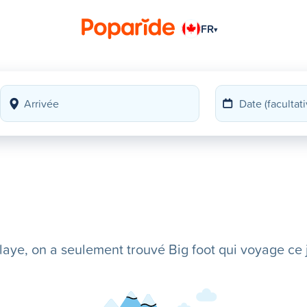
FR
▾
ye, on a seulement trouvé Big foot qui voyage ce j