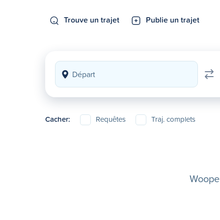
Trouve un trajet
Publie un trajet
Cacher:
Requêtes
Traj. complets
Woopela