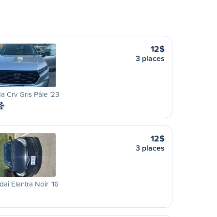
12$
3 places
 Crv Gris Pâle '23
12$
3 places
ai Elantra Noir '16