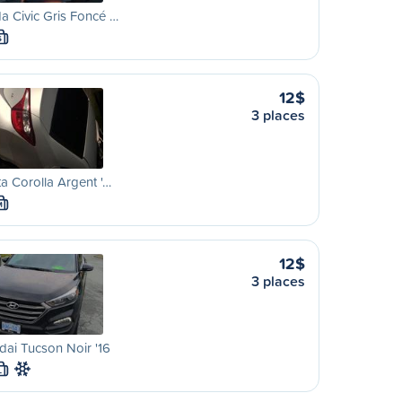
 Civic Gris Foncé …
S
12$
3 places
a Corolla Argent '…
M
12$
3 places
ai Tucson Noir '16
L