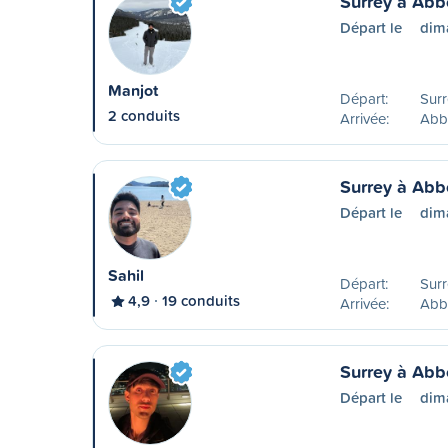
Surrey à Abb
Départ le
dim
Manjot
Départ:
Surr
2 conduits
Arrivée:
Abb
Surrey à Abb
Départ le
dim
Sahil
Départ:
Surr
4,9
19 conduits
Arrivée:
Abb
Surrey à Abb
Départ le
dim