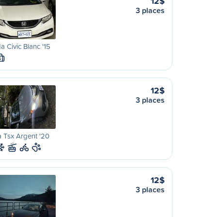
12$
3 places
 Civic Blanc '15
S
12$
3 places
 Tsx Argent '20
12$
3 places