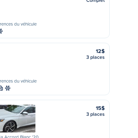
Complet
rences du véhicule
12$
3 places
rences du véhicule
M
15$
3 places
a Accord Blanc '20