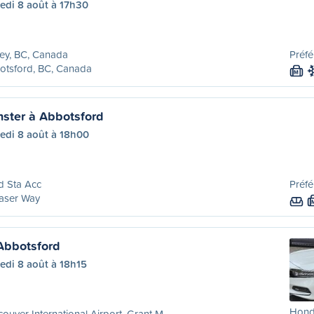
edi 8 août à 17h30
ey, BC, Canada
Préfé
otsford, BC, Canada
M
ster à Abbotsford
edi 8 août à 18h00
d Sta Acc
Préfé
aser Way
Abbotsford
edi 8 août à 18h15
Hond
ouver International Airport, Grant M...