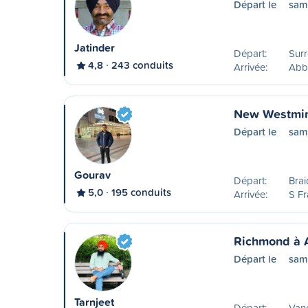
Départ le
sam
Jatinder
Départ:
Surr
4,8
243 conduits
Arrivée:
Abb
New Westmin
Départ le
sam
Gourav
Départ:
Brai
5,0
195 conduits
Arrivée:
S Fr
Richmond à 
Départ le
sam
Tarnjeet
Départ:
Vanc