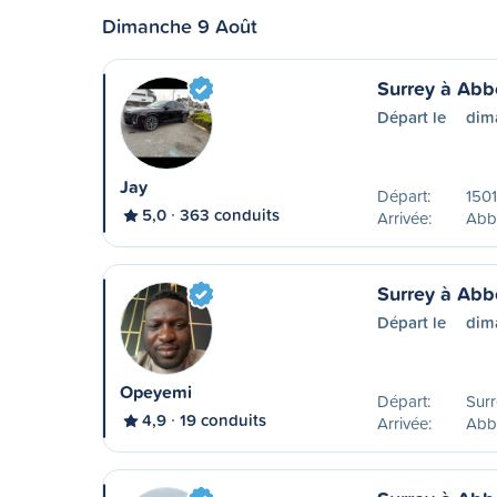
Dimanche 9 Août
Surrey à Abb
Départ le
dim
Jay
Départ:
1501
5,0
363 conduits
Arrivée:
Abb
Surrey à Abb
Départ le
dim
Opeyemi
Départ:
Surr
4,9
19 conduits
Arrivée:
Abb