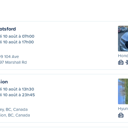
otsford
i 10 août à 07h00
i 10 août à 17h00
Honda
99 104 Ave
97 Marshall Rd
M
sion
i 10 août à 13h30
di 10 août à 23h45
Hyund
ey, BC, Canada
ion, BC, Canada
M