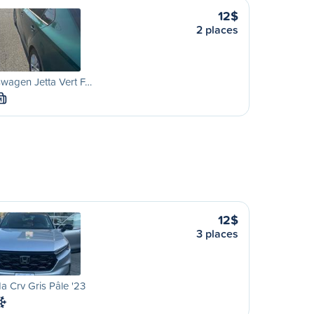
12$
2 places
wagen Jetta Vert F…
M
12$
3 places
 Crv Gris Pâle '23