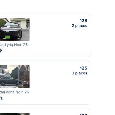
12$
2 places
lac Lyriq Noir '26
12$
3 places
ai Kona Noir '25
S