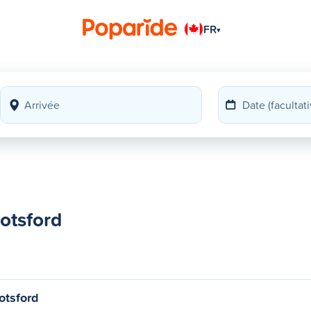
FR
▾
otsford
otsford