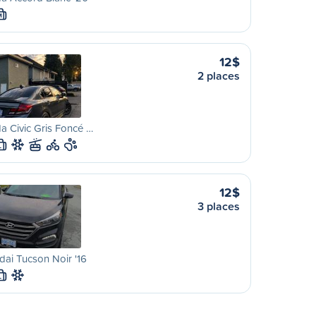
M
12$
2 places
 Civic Gris Foncé …
L
12$
3 places
ai Tucson Noir '16
L