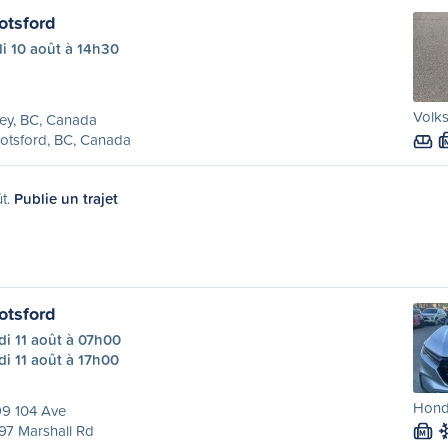
otsford
i 10 août à 14h30
Volks
ey, BC, Canada
otsford, BC, Canada
ût.
Publie un trajet
otsford
i 11 août à 07h00
i 11 août à 17h00
Honda
99 104 Ave
97 Marshall Rd
M