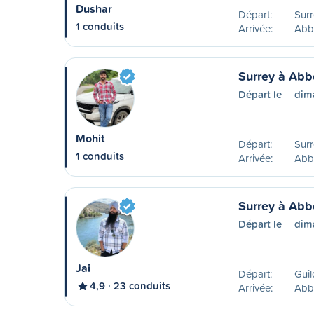
Dushar
Départ:
Surr
1 conduits
Arrivée:
Abb
Surrey à Abb
Départ le
dim
Mohit
Départ:
Surr
1 conduits
Arrivée:
Abb
Surrey à Abb
Départ le
dim
Jai
Départ:
Guil
4,9
23 conduits
Arrivée:
Abb