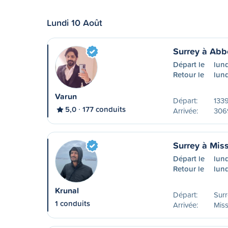
Lundi 10 Août
Surrey à Abb
Départ le
lund
Retour le
lund
Varun
Départ:
133
5,0
177 conduits
Arrivée:
306
Surrey à Mis
Départ le
lund
Retour le
lun
Krunal
Départ:
Surr
1 conduits
Arrivée:
Miss