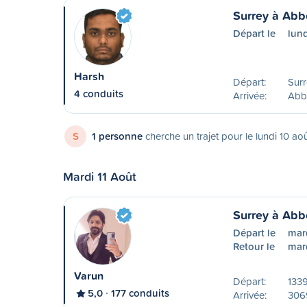
Surrey à Abb
Départ le
lund
Harsh
Départ:
Surr
4 conduits
Arrivée:
Abb
S
1 personne
cherche un trajet pour le lundi 10 ao
Mardi 11 Août
Surrey à Abb
Départ le
mard
Retour le
mard
Varun
Départ:
133
5,0
177 conduits
Arrivée:
306