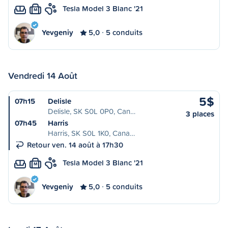
Tesla Model 3 Blanc '21
M
Yevgeniy
5,0
5 conduits
Vendredi 14 Août
5$
07h15
Delisle
Delisle, SK S0L 0P0, Can…
3 places
07h45
Harris
Harris, SK S0L 1K0, Cana…
Retour ven. 14 août à 17h30
Tesla Model 3 Blanc '21
M
Yevgeniy
5,0
5 conduits