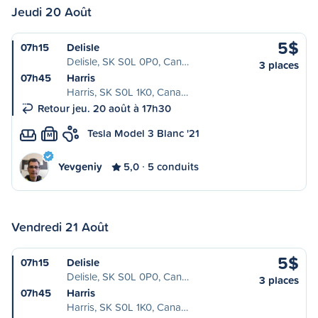
Jeudi 20 Août
5$
07h15
Delisle
Delisle, SK S0L 0P0, Can…
3 places
07h45
Harris
Harris, SK S0L 1K0, Cana…
Retour jeu. 20 août à 17h30
Tesla Model 3 Blanc '21
M
Yevgeniy
5,0
5 conduits
Vendredi 21 Août
5$
07h15
Delisle
Delisle, SK S0L 0P0, Can…
3 places
07h45
Harris
Harris, SK S0L 1K0, Cana…