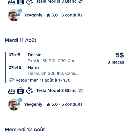
Tesla Model 3 Blanc '21
M
Yevgeniy
5,0
5 conduits
Mardi 11 Août
5$
07h15
Delisle
Delisle, SK S0L 0P0, Can…
3 places
07h45
Harris
Harris, SK S0L 1K0, Cana…
Retour mar. 11 août à 17h30
Tesla Model 3 Blanc '21
M
Yevgeniy
5,0
5 conduits
Mercredi 12 Août