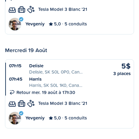
Tesla Model 3 Blanc '21
M
Yevgeniy
5,0
5 conduits
Mercredi 19 Août
5$
07h15
Delisle
Delisle, SK S0L 0P0, Can…
3 places
07h45
Harris
Harris, SK S0L 1K0, Cana…
Retour mer. 19 août à 17h30
Tesla Model 3 Blanc '21
M
Yevgeniy
5,0
5 conduits