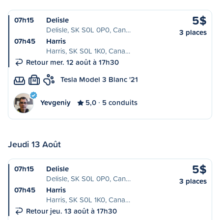
5$
07h15
Delisle
Delisle, SK S0L 0P0, Can…
3 places
07h45
Harris
Harris, SK S0L 1K0, Cana…
Retour mer. 12 août à 17h30
Tesla Model 3 Blanc '21
M
Yevgeniy
5,0
5 conduits
Jeudi 13 Août
5$
07h15
Delisle
Delisle, SK S0L 0P0, Can…
3 places
07h45
Harris
Harris, SK S0L 1K0, Cana…
Retour jeu. 13 août à 17h30