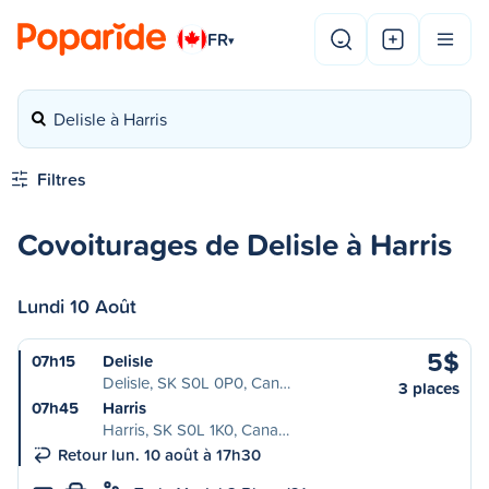
FR
▾
Delisle à Harris
Filtres
Covoiturages de Delisle à Harris
Lundi 10 Août
5$
07h15
Delisle
Delisle, SK S0L 0P0, Can…
3 places
07h45
Harris
Harris, SK S0L 1K0, Cana…
Retour lun. 10 août à 17h30