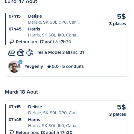
Lundi 17 Août
5$
07h15
Delisle
Delisle, SK S0L 0P0, Can…
3 places
07h45
Harris
Harris, SK S0L 1K0, Cana…
Retour lun. 17 août à 17h30
Tesla Model 3 Blanc '21
M
Yevgeniy
5,0
5 conduits
Mardi 18 Août
5$
07h15
Delisle
Delisle, SK S0L 0P0, Can…
3 places
07h45
Harris
Harris, SK S0L 1K0, Cana…
Retour mar. 18 août à 17h30