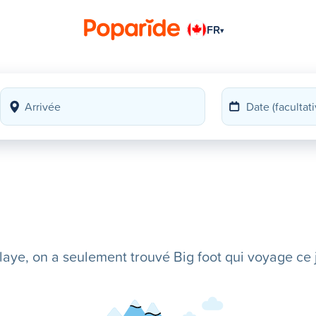
FR
▾
ye, on a seulement trouvé Big foot qui voyage ce j