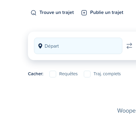
Trouve un trajet
Publie un trajet
Cacher:
Requêtes
Traj. complets
Woopela