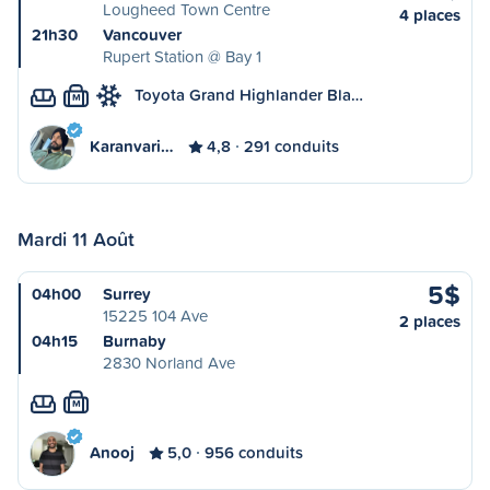
Lougheed Town Centre
4 places
21h30
Vancouver
Rupert Station @ Bay 1
Toyota Grand Highlander Bla…
M
Karanvari…
4,8
291 conduits
Mardi 11 Août
5$
04h00
Surrey
15225 104 Ave
2 places
04h15
Burnaby
2830 Norland Ave
M
Anooj
5,0
956 conduits