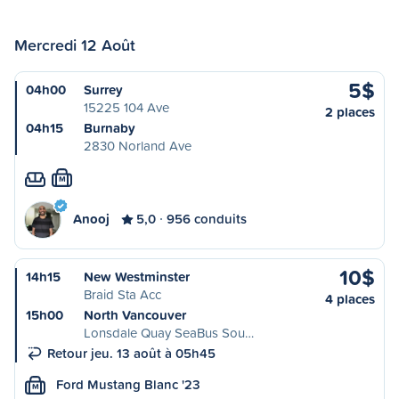
Mercredi 12 Août
5$
04h00
Surrey
15225 104 Ave
2 places
04h15
Burnaby
2830 Norland Ave
M
Anooj
5,0
956 conduits
10$
14h15
New Westminster
Braid Sta Acc
4 places
15h00
North Vancouver
Lonsdale Quay SeaBus Sou…
Retour jeu. 13 août à 05h45
Ford Mustang Blanc '23
M