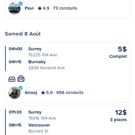
Paul
4,9
73 conduits
Samedi 8 Août
5$
04h00
Surrey
15225 104 Ave
Complet
04h15
Burnaby
2830 Norland Ave
M
Anooj
5,0
956 conduits
12$
07h30
Surrey
15016 104 Ave
3 places
08h15
Vancouver
Burrard St