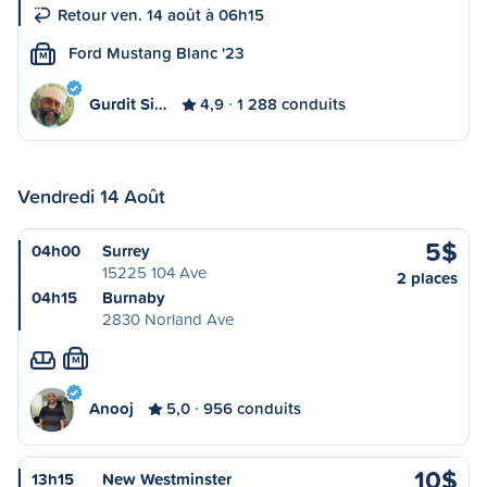
Retour ven. 14 août à 06h15
Ford Mustang Blanc '23
M
Gurdit Si…
4,9
1 288 conduits
Vendredi 14 Août
5$
04h00
Surrey
15225 104 Ave
2 places
04h15
Burnaby
2830 Norland Ave
M
Anooj
5,0
956 conduits
10$
13h15
New Westminster