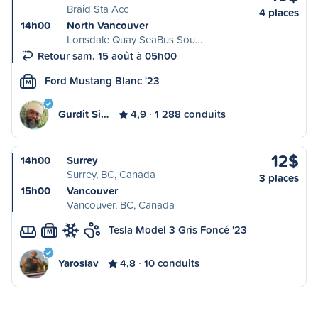
Braid Sta Acc
4 places
14h00
North Vancouver
Lonsdale Quay SeaBus Sou…
Retour sam. 15 août à 05h00
Ford Mustang Blanc '23
M
Gurdit Si…
4,9
1 288 conduits
12$
14h00
Surrey
Surrey, BC, Canada
3 places
15h00
Vancouver
Vancouver, BC, Canada
Tesla Model 3 Gris Foncé '23
M
Yaroslav
4,8
10 conduits