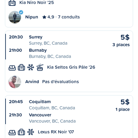
Kia Niro Noir '25
M
Nipun
4,9
7 conduits
5$
20h30
Surrey
Surrey, BC, Canada
3 places
21h00
Burnaby
Burnaby, BC, Canada
Kia Seltos Gris Pâle '26
M
Arvind
Pas d'évaluations
5$
20h45
Coquitlam
Coquitlam, BC, Canada
1 place
21h30
Vancouver
Vancouver, BC, Canada
Lexus RX Noir '07
S