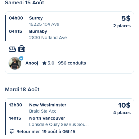
Samedi 15 Août
5$
04h00
Surrey
15225 104 Ave
2 places
04h15
Burnaby
2830 Norland Ave
M
Anooj
5,0
956 conduits
Mardi 18 Août
10$
13h30
New Westminster
Braid Sta Acc
4 places
14h15
North Vancouver
Lonsdale Quay SeaBus Sou…
Retour mer. 19 août à 06h15