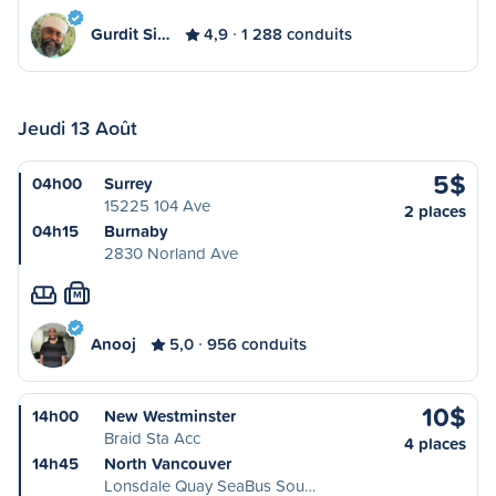
Gurdit Si…
4,9
1 288 conduits
Jeudi 13 Août
5$
04h00
Surrey
15225 104 Ave
2 places
04h15
Burnaby
2830 Norland Ave
M
Anooj
5,0
956 conduits
10$
14h00
New Westminster
Braid Sta Acc
4 places
14h45
North Vancouver
Lonsdale Quay SeaBus Sou…