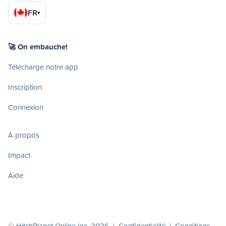
FR
▾
🚀 On embauche!
Télécharge notre app
Inscription
Connexion
À propos
Impact
Aide
© HitchPlanet Online Inc. 2026 |
Confidentialité
|
Conditions