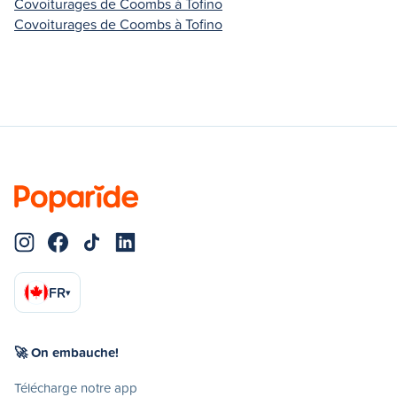
Covoiturages de Coombs à Tofino
Covoiturages de Coombs à Tofino
FR
▾
🚀 On embauche!
Télécharge notre app