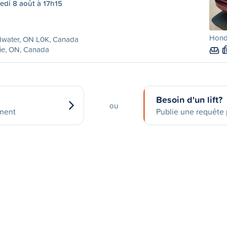
edi 8 août à 17h15
Hond
dwater, ON L0K, Canada
ie, ON, Canada
Besoin d'un lift?
ou
ement
Publie une requête p