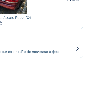
3 places
a Accord Rouge '04
S
our être notifié de nouveaux trajets