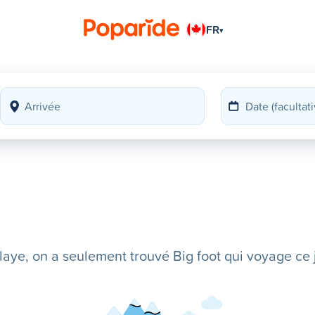
FR
▾
ye, on a seulement trouvé Big foot qui voyage ce j