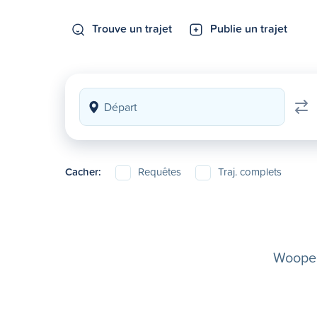
Trouve un trajet
Publie un trajet
Cacher:
Requêtes
Traj. complets
Woopela