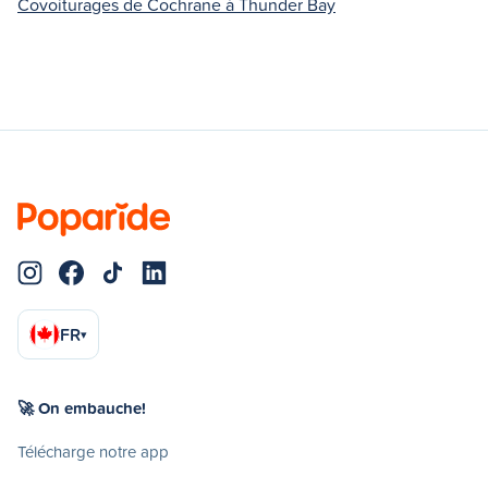
Covoiturages de Cochrane à Thunder Bay
FR
▾
🚀 On embauche!
Télécharge notre app