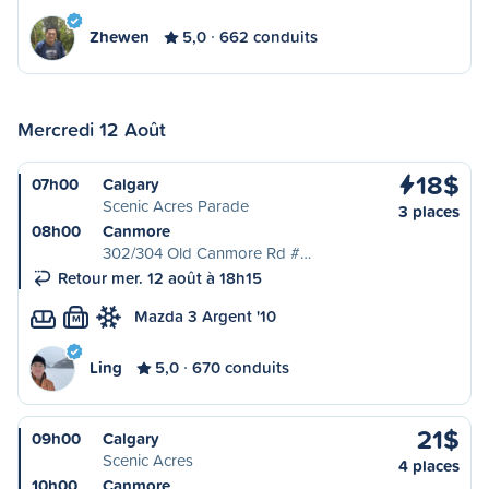
Zhewen
5,0
662 conduits
Mercredi 12 Août
18$
07h00
Calgary
Scenic Acres Parade
3 places
08h00
Canmore
302/304 Old Canmore Rd #…
Retour mer. 12 août à 18h15
Mazda 3 Argent '10
M
Ling
5,0
670 conduits
21$
09h00
Calgary
Scenic Acres
4 places
10h00
Canmore