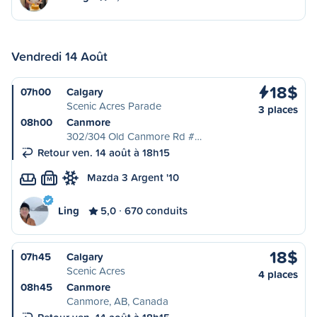
Vendredi 14 Août
18$
07h00
Calgary
Scenic Acres Parade
3 places
08h00
Canmore
302/304 Old Canmore Rd #…
Retour ven. 14 août à 18h15
Mazda 3 Argent '10
M
Ling
5,0
670 conduits
18$
07h45
Calgary
Scenic Acres
4 places
08h45
Canmore
Canmore, AB, Canada