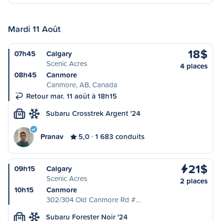
Mardi 11 Août
18$
07h45
Calgary
Scenic Acres
4 places
08h45
Canmore
Canmore, AB, Canada
Retour mar. 11 août à 18h15
Subaru Crosstrek Argent '24
M
Pranav
5,0
1 683 conduits
21$
09h15
Calgary
Scenic Acres
2 places
10h15
Canmore
302/304 Old Canmore Rd #…
Subaru Forester Noir '24
M