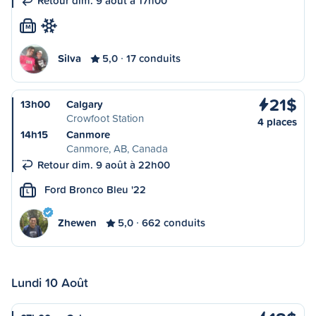
Retour dim. 9 août à 17h00
M
Silva
5,0
17 conduits
21$
13h00
Calgary
Crowfoot Station
4 places
14h15
Canmore
Canmore, AB, Canada
Retour dim. 9 août à 22h00
Ford Bronco Bleu '22
L
Zhewen
5,0
662 conduits
Lundi 10 Août