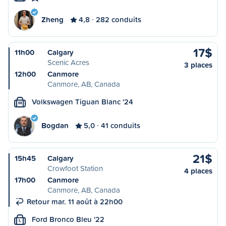
Zheng
4,8
282 conduits
17$
11h00
Calgary
Scenic Acres
3 places
12h00
Canmore
Canmore, AB, Canada
Volkswagen Tiguan Blanc '24
M
Bogdan
5,0
41 conduits
21$
15h45
Calgary
Crowfoot Station
4 places
17h00
Canmore
Canmore, AB, Canada
Retour mar. 11 août à 22h00
Ford Bronco Bleu '22
L