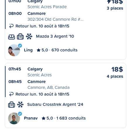
18$
07h00
Calgary
Scenic Acres Parade
3 places
08h00
Canmore
302/304 Old Canmore Rd #…
Retour lun. 10 août à 18h15
Mazda 3 Argent '10
M
Ling
5,0
670 conduits
18$
07h45
Calgary
Scenic Acres
4 places
08h45
Canmore
Canmore, AB, Canada
Retour lun. 10 août à 18h15
Subaru Crosstrek Argent '24
M
Pranav
5,0
1 683 conduits