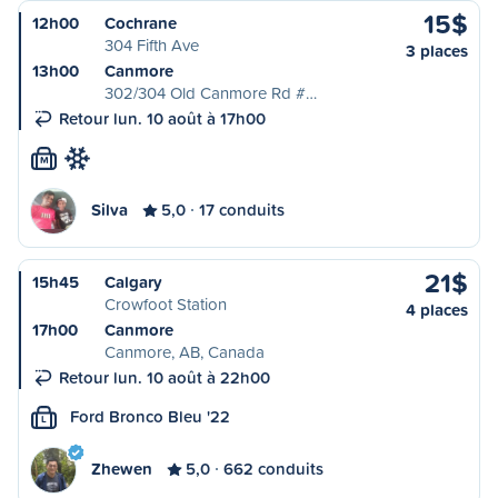
15$
12h00
Cochrane
304 Fifth Ave
3 places
13h00
Canmore
302/304 Old Canmore Rd #…
Retour lun. 10 août à 17h00
M
Silva
5,0
17 conduits
21$
15h45
Calgary
Crowfoot Station
4 places
17h00
Canmore
Canmore, AB, Canada
Retour lun. 10 août à 22h00
Ford Bronco Bleu '22
L
Zhewen
5,0
662 conduits