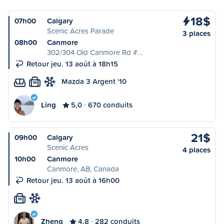
18$
07h00
Calgary
Scenic Acres Parade
3 places
08h00
Canmore
302/304 Old Canmore Rd #…
Retour jeu. 13 août à 18h15
Mazda 3 Argent '10
M
Ling
5,0
670 conduits
21$
09h00
Calgary
Scenic Acres
4 places
10h00
Canmore
Canmore, AB, Canada
Retour jeu. 13 août à 16h00
M
Zheng
4,8
282 conduits