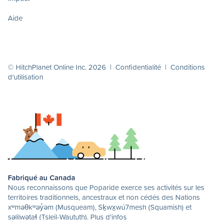
Aide
© HitchPlanet Online Inc. 2026 |
Confidentialité
|
Conditions
d'utilisation
Fabriqué au Canada
Nous reconnaissons que Poparide exerce ses activités sur les
territoires traditionnels, ancestraux et non cédés des Nations
xʷməθkʷəy̓əm (Musqueam), Sḵwx̱wú7mesh (Squamish) et
səlilwətaɬ (Tsleil-Waututh).
Plus d'infos