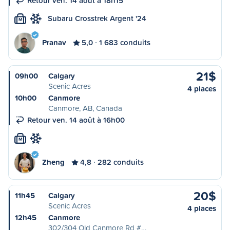
Retour ven. 14 août à 18h15
Subaru Crosstrek Argent '24
M
Pranav
5,0
1 683 conduits
21$
09h00
Calgary
Scenic Acres
4 places
10h00
Canmore
Canmore, AB, Canada
Retour ven. 14 août à 16h00
M
Zheng
4,8
282 conduits
20$
11h45
Calgary
Scenic Acres
4 places
12h45
Canmore
302/304 Old Canmore Rd #…