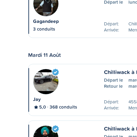
Départ le
lun
Gagandeep
Départ:
Chil
3 conduits
Arrivée:
Merr
Mardi 11 Août
Chilliwack à 
Départ le
mard
Retour le
mard
Jay
Départ:
455
5,0
368 conduits
Arrivée:
Merr
Chilliwack à 
Départ le
mard