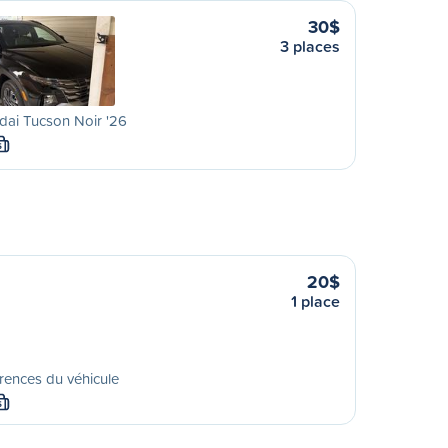
30$
3 places
ai Tucson Noir '26
S
20$
1 place
rences du véhicule
S