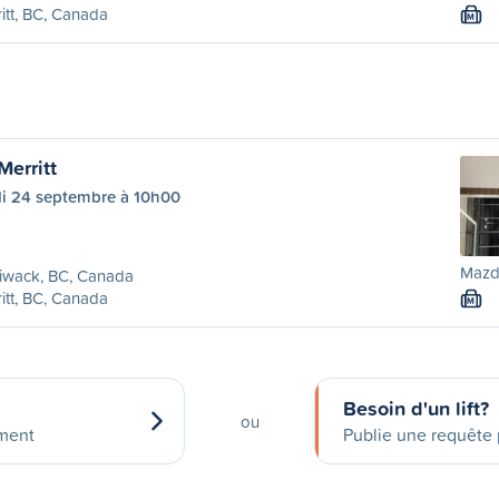
itt, BC, Canada
M
Merritt
di 24 septembre à 10h00
Mazd
liwack, BC, Canada
itt, BC, Canada
M
Besoin d'un lift?
ou
ement
Publie une requête p