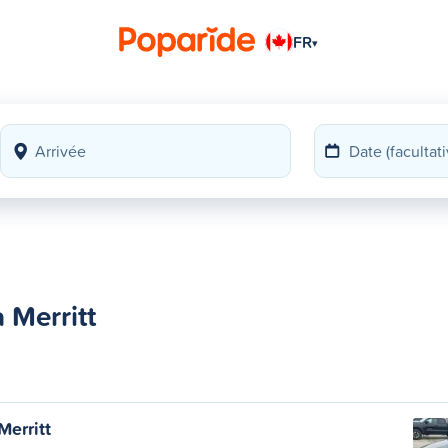
FR
▾
 Merritt
Merritt