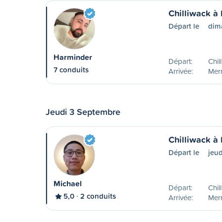
Chilliwack à 
Départ le
dim
Harminder
Départ:
Chil
7 conduits
Arrivée:
Merr
Jeudi 3 Septembre
Chilliwack à 
Départ le
jeu
Michael
Départ:
Chil
5,0
2 conduits
Arrivée:
Merr