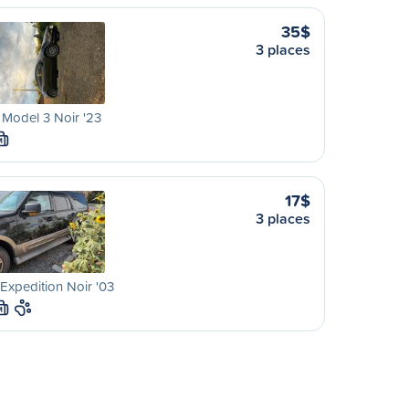
35$
3 places
 Model 3 Noir '23
M
17$
3 places
Expedition Noir '03
M