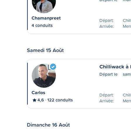
Chamanpreet
Départ:
Chil
4 conduits
Arrivée:
Merr
Samedi 15 Août
Chilliwack à 
Départ le
sam
Carlos
Départ:
Chil
4,6
122 conduits
Arrivée:
Merr
Dimanche 16 Août