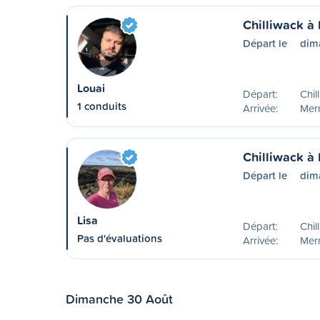
Chilliwack à 
Départ le
dim
Louai
Départ:
Chil
1 conduits
Arrivée:
Merr
Chilliwack à 
Départ le
dim
Lisa
Départ:
Chil
Pas d'évaluations
Arrivée:
Merr
Dimanche 30 Août