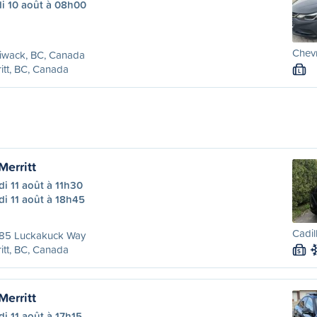
di 10 août à 08h00
Chevr
liwack, BC, Canada
itt, BC, Canada
L
Merritt
i 11 août à 11h30
i 11 août à 18h45
Cadil
85 Luckakuck Way
itt, BC, Canada
S
Merritt
i 11 août à 17h15