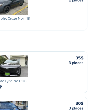
2 places
olet Cruze Noir '18
35$
3 places
lac Lyriq Noir '26
30$
3 places